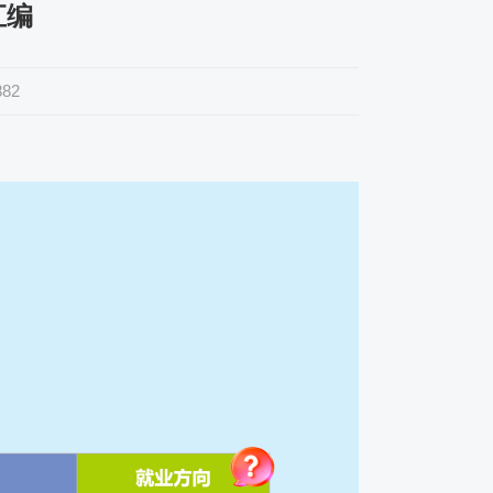
汇编
882