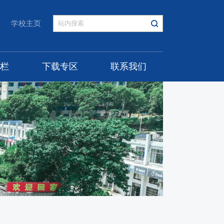
学校主页
专栏
下载专区
联系我们